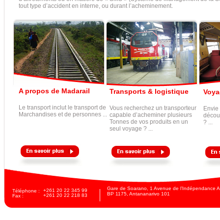
tout type d’accident en interne, ou durant l’acheminement.
A propos de Madarail
Transports & logistique
Voya
Le transport inclut le transport de
Vous recherchez un transporteur
Envie
Marchandises et de personnes ...
capable d’acheminer plusieurs
décou
Tonnes de vos produits en un
? ...
seul voyage ? ...
Gare de Soarano, 1 Avenue de l’Indépendance A
+261 20 22 345 99
Téléphone :
BP 1175, Antananarivo 101
+261 20 22 218 83
Fax :